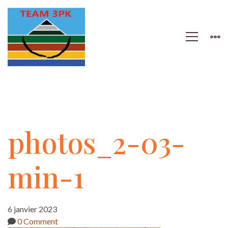
photos_2-
photos_2-03-
03-
min-1
min-
6 janvier 2023
0 Comment