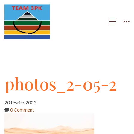
photos_2-
photos_2-05-2
05-
20 février 2023
0 Comment
2