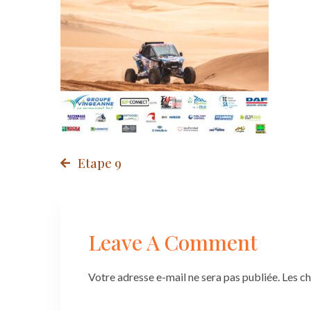
Post
Etape 9
navigation
Leave A Comment
Votre adresse e-mail ne sera pas publiée.
Les c