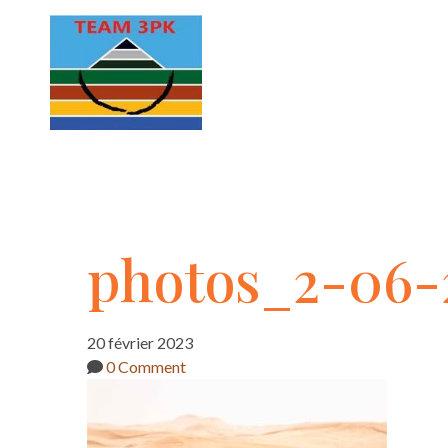
photos_2-
photos_2-06-
06-
20 février 2023
0 Comment
2