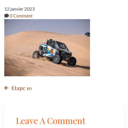
12 janvier 2023
0 Comment
Post
Etape 10
navigation
Leave A Comment