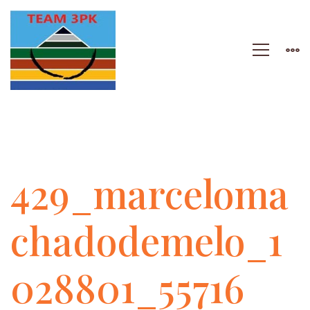
429_marcelomachad
429_marceloma
chadodemelo_1
028801_55716