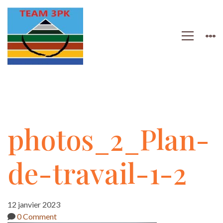
photos_2_Plan-
photos_2_Plan-
de-
de-travail-1-2
travail-
12 janvier 2023
0 Comment