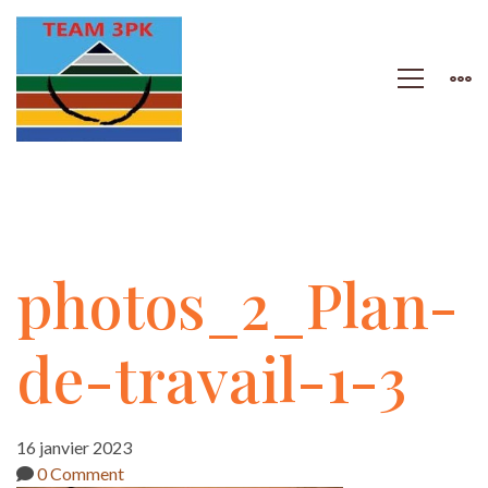
photos_2_Plan-
photos_2_Plan-
de-
de-travail-1-3
travail-
16 janvier 2023
0 Comment