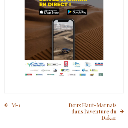
Post
M-1
Deux Haut-Marnais
dans l’aventure du
Dakar
navigation