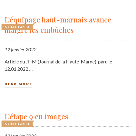
L’équipage haut-marnais avance
NON CLASSÉ
malgré les embûches
12 janvier 2022
Article du JHM (Journal de la Haute-Marne), paru le
12.01.2022 …
READ MORE
L’étape 9 en images
NON CLASSÉ
12 janvier 2022