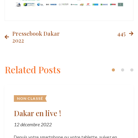
Post
Pressebook Dakar
445
2022
navigation
Related Posts
NON CLASSÉ
Dakar en live !
12 décembre 2022
Depuis votre smartphone ou votre tablette, suivez en